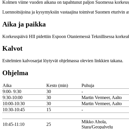
Kolmen viime vuoden aikana on tapahtunut paljon Suomessa korkeusjär
Luennoitsijoina ja kysymyksiin vastaajina toimivat Suomen eturivin asi
Aika ja paikka
Korkeuspäivä HII pidettiin Espoon Otaniemessä Teknillisessa korkeak
Kalvot
Esitelmien kalvosarjat löytyvät ohjelmassa olevien linkkien takana.
Ohjelma
Aika
Kesto (min)
Puhuja
9:00- 9:30
30
-
9:30-10:00
30
Martin Vermeer, Aalto
10:00-10:30
30
Martin Vermeer, Aalto
10:30-10:45
15
-
Mikko Ahola,
10:45-11:10
25
Stara/Geopalvelu