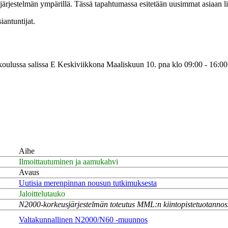
jestelmän ympärillä. Tässä tapahtumassa esitetään uusimmat asiaan liit
antuntijat.
oulussa salissa E Keskiviikkona Maaliskuun 10. pna klo 09:00 - 16:00
Aihe
Ilmoittautuminen ja aamukahvi
Avaus
Uutisia merenpinnan nousun tutkimuksesta
Jaloittelutauko
N2000-korkeusjärjestelmän toteutus MML:n kiintopistetuotannos
Valtakunnallinen N2000/N60 -muunnos