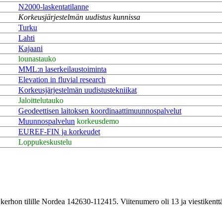
N2000-laskentatilanne
Korkeusjärjestelmän uudistus kunnissa
Turku
Lahti
Kajaani
lounastauko
MML:n laserkeilaustoiminta
Elevation in fluvial research
Korkeusjärjestelmän uudistustekniikat
Jaloittelutauko
Geodeettisen laitoksen koordinaattimuunnospalvelut
Muunnospalvelun
korkeusdemo
EUREF-FIN ja korkeudet
Loppukeskustelu
erhon tilille Nordea 142630-112415. Viitenumero oli 13 ja viestikenttä