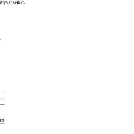
tyvät seikat.
.
sa